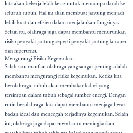
kita akan bekerja lebih keras untuk memompa darah ke
seluruh tubuh. Hal ini akan membuat jantung menjadi
lebih kuat dan efisien dalam menjalankan fungsinya.
Selain itu, olahraga juga dapat membantu menurunkan
risiko penyakit jantung seperti penyakit jantung koroner
dan hipertensi.
Mengurangi Risiko Kegemukan
Salah satu manfaat olahraga yang sangat penting adalah
membantu mengurangi risiko kegemukan. Ketika kita
berolahraga, tubuh akan membakar kalori yang
tersimpan dalam tubuh sebagai sumber energi. Dengan
rutin berolahraga, kita dapat membantu menjaga berat
badan ideal dan mencegah terjadinya kegemukan. Selain
itu, olahraga juga dapat membantu meningkatkan