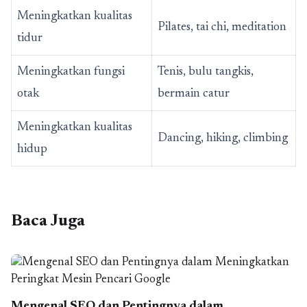
Meningkatkan kualitas
Pilates, tai chi, meditation
tidur
Meningkatkan fungsi
Tenis, bulu tangkis,
otak
bermain catur
Meningkatkan kualitas
Dancing, hiking, climbing
hidup
Baca Juga
Mengenal SEO dan Pentingnya dalam