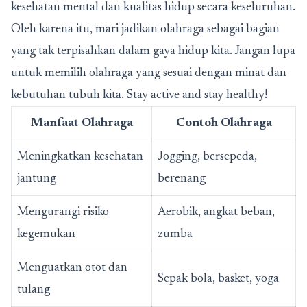
kesehatan mental dan kualitas hidup secara keseluruhan.
Oleh karena itu, mari jadikan olahraga sebagai bagian
yang tak terpisahkan dalam gaya hidup kita. Jangan lupa
untuk memilih olahraga yang sesuai dengan minat dan
kebutuhan tubuh kita. Stay active and stay healthy!
Manfaat Olahraga
Contoh Olahraga
Meningkatkan kesehatan
Jogging, bersepeda,
jantung
berenang
Mengurangi risiko
Aerobik, angkat beban,
kegemukan
zumba
Menguatkan otot dan
Sepak bola, basket, yoga
tulang