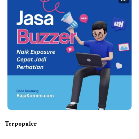
AD
Terpopuler