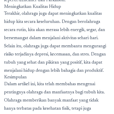
seperti Alzheimer dan Parkinson.
Meningkatkan Kualitas Hidup
Terakhir, olahraga juga dapat meningkatkan kualitas
hidup kita secara keseluruhan. Dengan berolahraga
secara rutin, kita akan merasa lebih energik, segar, dan
bersemangat dalam menjalani aktivitas sehari-hari.
Selain itu, olahraga juga dapat membantu mengurangi
risiko terjadinya depresi, kecemasan, dan stres. Dengan
tubuh yang sehat dan pikiran yang positif, kita dapat
menjalani hidup dengan lebih bahagia dan produktif.
Kesimpulan
Dalam artikel ini, kita telah membahas mengenai
pentingnya olahraga dan manfaatnya bagi tubuh kita.
Olahraga memberikan banyak manfaat yang tidak
hanya terbatas pada kesehatan fisik, tetapi juga