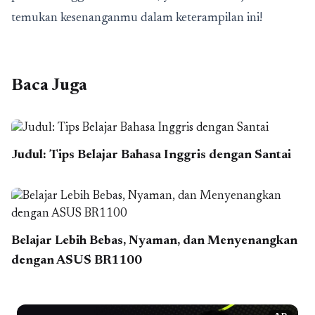
temukan kesenanganmu dalam keterampilan ini!
Baca Juga
Judul: Tips Belajar Bahasa Inggris dengan Santai
Belajar Lebih Bebas, Nyaman, dan Menyenangkan
dengan ASUS BR1100