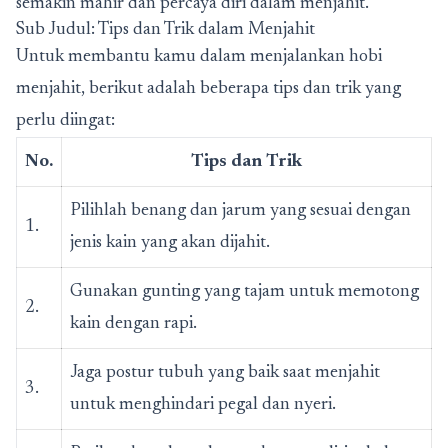
semakin mahir dan percaya diri dalam menjahit.
Sub Judul: Tips dan Trik dalam Menjahit
Untuk membantu kamu dalam menjalankan hobi
menjahit, berikut adalah beberapa tips dan trik yang
perlu diingat:
No.
Tips dan Trik
Pilihlah benang dan jarum yang sesuai dengan
1.
jenis kain yang akan dijahit.
Gunakan gunting yang tajam untuk memotong
2.
kain dengan rapi.
Jaga postur tubuh yang baik saat menjahit
3.
untuk menghindari pegal dan nyeri.