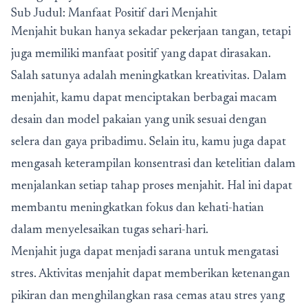
Sub Judul: Manfaat Positif dari Menjahit
Menjahit bukan hanya sekadar pekerjaan tangan, tetapi
juga memiliki manfaat positif yang dapat dirasakan.
Salah satunya adalah meningkatkan kreativitas. Dalam
menjahit, kamu dapat menciptakan berbagai macam
desain dan model pakaian yang unik sesuai dengan
selera dan gaya pribadimu. Selain itu, kamu juga dapat
mengasah keterampilan konsentrasi dan ketelitian dalam
menjalankan setiap tahap proses menjahit. Hal ini dapat
membantu meningkatkan fokus dan kehati-hatian
dalam menyelesaikan tugas sehari-hari.
Menjahit juga dapat menjadi sarana untuk mengatasi
stres. Aktivitas menjahit dapat memberikan ketenangan
pikiran dan menghilangkan rasa cemas atau stres yang