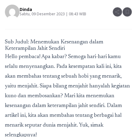
Dinda
share
bookmark
Sabtu, 09 Desember 2023 | 08:43 WIB
Sub Judul: Menemukan Kesenangan dalam
Keterampilan Jahit Sendiri
Hello pembaca! Apa kabar? Semoga hari-hari kamu
selalu menyenangkan. Pada kesempatan kali ini, kita
akan membahas tentang sebuah hobi yang menarik,
yaitu menjahit. Siapa bilang menjahit hanyalah kegiatan
kuno dan membosankan? Mari kita menemukan
kesenangan dalam keterampilan jahit sendiri. Dalam
artikel ini, kita akan membahas tentang berbagai hal
menarik seputar dunia menjahit. Yuk, simak
selengkapnya!