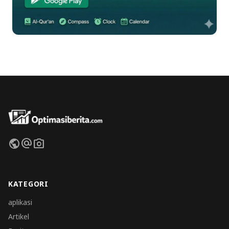
public
alternate_email
photo_camera
KATEGORI
aplikasi
Artikel