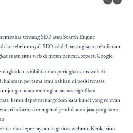
share
bookmark
n membahas tentang SEO atau Search Engine
ah ini sebelumnya? SEO adalah serangkaian teknik dan
t suatu situs web di mesin pencari, seperti Google.
ngkatkan visibilitas dan peringkat situs web di
i halaman pertama atau bahkan di posisi teratas,
unjungan akan meningkat secara signifikan.
epat, kamu dapat menargetkan kata kunci yang relevan
ncari informasi mengenai produk atau jasa yang kamu
mu.
s dan kepercayaan bagi situs webmu. Ketika situs