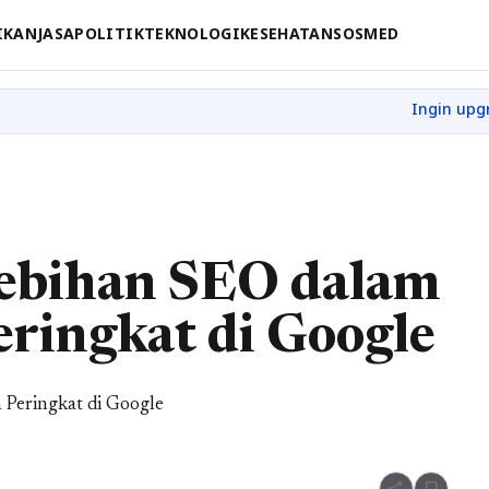
IKAN
JASA
POLITIK
TEKNOLOGI
KESEHATAN
SOSMED
ebihan SEO dalam
ringkat di Google