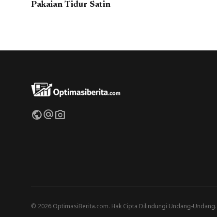
Pakaian Tidur Satin
public
alternate_email
photo_camera
© 2026 OptimasiBerita.com. Hak Cipta Dilindungi Undang-Undang.