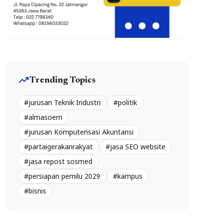
trending_up
Trending Topics
#jurusan Teknik Industri
#politik
#almasoem
#jurusan Komputerisasi Akuntansi
#partaigerakanrakyat
#jasa SEO website
#jasa repost sosmed
#persiapan pemilu 2029
#kampus
#bisnis