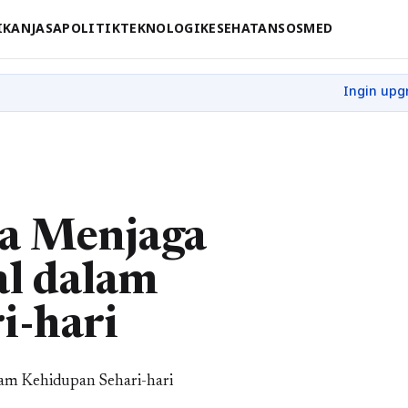
IKAN
JASA
POLITIK
TEKNOLOGI
KESEHATAN
SOSMED
a Menjaga
l dalam
i-hari