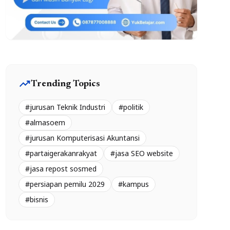
trending_up
Trending Topics
#jurusan Teknik Industri
#politik
#almasoem
#jurusan Komputerisasi Akuntansi
#partaigerakanrakyat
#jasa SEO website
#jasa repost sosmed
#persiapan pemilu 2029
#kampus
#bisnis