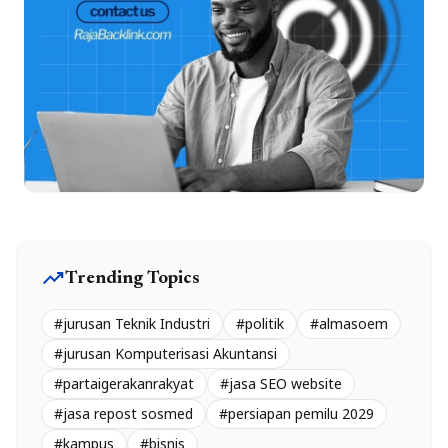
trending_up
Trending Topics
#jurusan Teknik Industri
#politik
#almasoem
#jurusan Komputerisasi Akuntansi
#partaigerakanrakyat
#jasa SEO website
#jasa repost sosmed
#persiapan pemilu 2029
#kampus
#bisnis