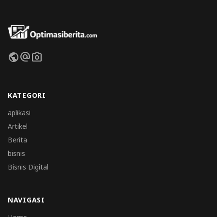
public
alternate_email
photo_camera
KATEGORI
aplikasi
Artikel
Berita
bisnis
Bisnis Digital
NAVIGASI