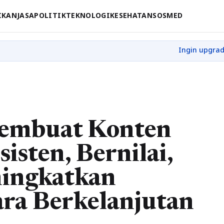
IKAN
JASA
POLITIK
TEKNOLOGI
KESEHATAN
SOSMED
Membuat Konten
isten, Bernilai,
ingkatkan
ra Berkelanjutan