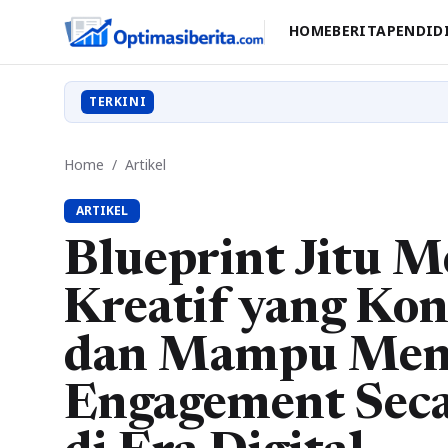
HOME
BERITA
PENDID
TERKINI
Home
/
Artikel
ARTIKEL
Blueprint Jitu 
Kreatif yang Kons
dan Mampu Men
Engagement Seca