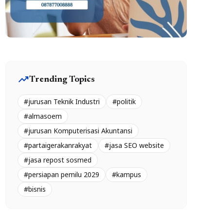
trending_up
Trending Topics
#jurusan Teknik Industri
#politik
#almasoem
#jurusan Komputerisasi Akuntansi
#partaigerakanrakyat
#jasa SEO website
#jasa repost sosmed
#persiapan pemilu 2029
#kampus
#bisnis